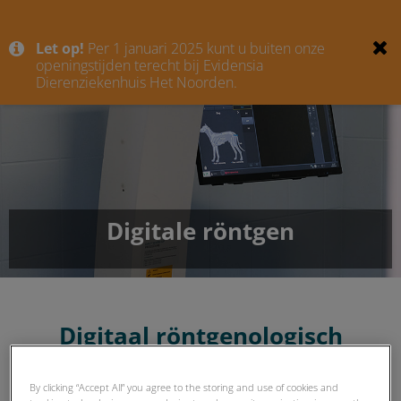
Let op!
Per 1 januari 2025 kunt u buiten onze
openingstijden terecht bij Evidensia
Dierenziekenhuis Het Noorden.
Digitale röntgen
Digitaal röntgenologisch
onderzoek
By clicking “Accept All” you agree to the storing and use of cookies and