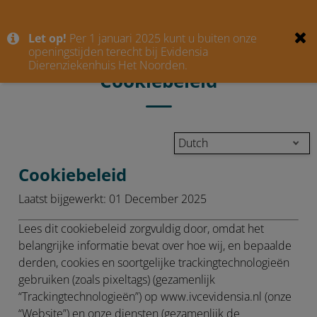
Let op!
Per 1 januari 2025 kunt u buiten onze
openingstijden terecht bij Evidensia
Dierenziekenhuis Het Noorden.
Cookiebeleid
Dutch
Cookiebeleid
Laatst bijgewerkt:
01 December 2025
Lees dit cookiebeleid zorgvuldig door, omdat het
belangrijke informatie bevat over hoe wij, en bepaalde
derden, cookies en soortgelijke trackingtechnologieën
gebruiken (zoals pixeltags) (gezamenlijk
“
Trackingtechnologieën
”) op www.ivcevidensia.nl (onze
“
Website
”) en onze diensten (gezamenlijk de