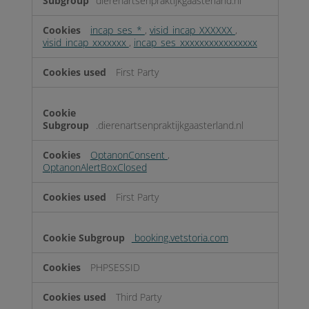
dierenartsenpraktijkgaasterland.nl
incap_ses_*
,
visid_incap_XXXXXX
,
visid_incap_xxxxxxx
,
incap_ses_xxxxxxxxxxxxxxxx
First Party
.dierenartsenpraktijkgaasterland.nl
OptanonConsent
,
OptanonAlertBoxClosed
First Party
booking.vetstoria.com
PHPSESSID
Third Party